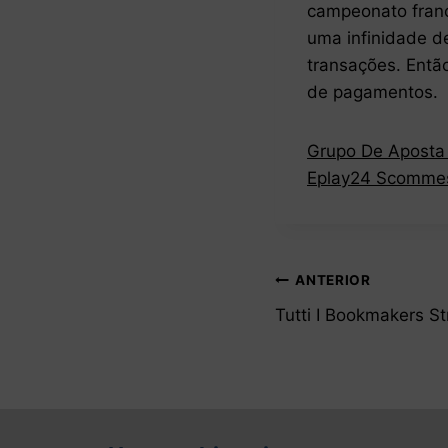
campeonato franc
uma infinidade d
transações. Entã
de pagamentos.
Grupo De Aposta 
Eplay24 Scommes
Navegación
ANTERIOR
de
Tutti I Bookmakers St
entradas