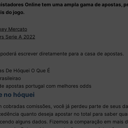
istadores Online tem uma ampla gama de apostas, p
is do jogo.
ckey Mercato
s Serie A 2022
 poderá escrever diretamente para a casa de apostas.
as De Hóquei O Que É
asileirao
e apostas portugal com melhores odds
e no hóquei
 cobradas comissões, você já perdeu parte de seus d
edência quanto deseja apostar no total para saber qua
ecendo alguns dados. Fizemos a comparação em mais d