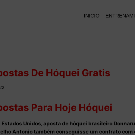
INICIO
ENTRENAM
ostas De Hóquei Gratis
022
ostas Para Hoje Hóquei
s Estados Unidos, aposta de hóquei brasileiro Donna
velho Antonio também conseguisse um contrato com 