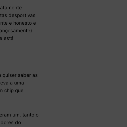
diatamente
tas desportivas
ente e honesto e
erançosamente)
e está
ê quiser saber as
 leva a uma
m chip que
zeram um, tanto o
adores do