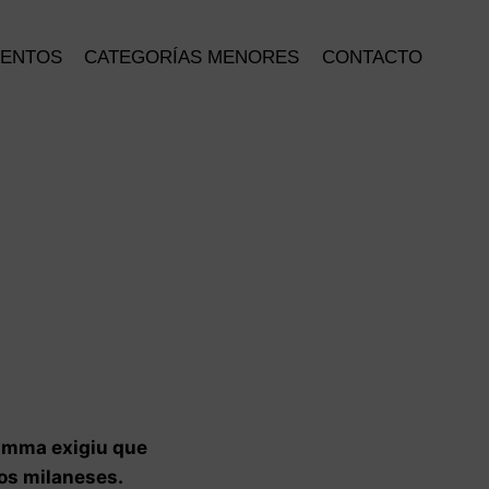
IENTOS
CATEGORÍAS MENORES
CONTACTO
rumma exigiu que
os milaneses.