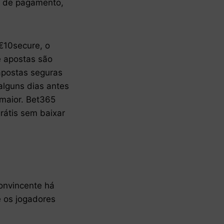
as de pagamento,
€10secure, o
e apostas são
 apostas seguras
alguns dias antes
 maior. Bet365
rátis sem baixar
onvincente há
 os jogadores