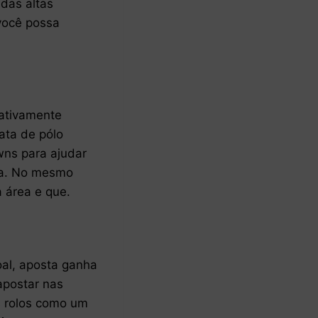
das altas
você possa
lativamente
ata de pólo
wns para ajudar
ada. No mesmo
 área e que.
oal, aposta ganha
apostar nas
s rolos como um