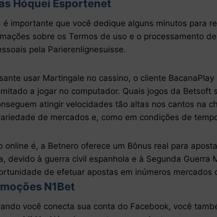
as Hóquei Esportenet
, é importante que você dedique alguns minutos para re
ormações sobre os Termos de uso e o processamento de
ssoais pela Parierenlignesuisse.
ssante usar Martingale no cassino, o cliente BacanaPlay
imitado a jogar no computador. Quais jogos da Betsoft 
nseguem atingir velocidades tão altas nos cantos na c
variedade de mercados e, como em condições de tempo
o online é, a Betnero oferece um Bônus real para aposta
a, devido à guerra civil espanhola e à Segunda Guerra 
portunidade de efetuar apostas em inúmeros mercados d
omoções N1Bet
uando você conecta sua conta do Facebook, você tamb