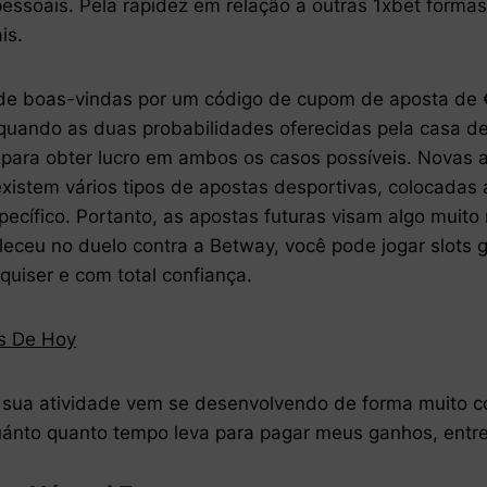
pessoais. Pela rapidez em relação a outras 1xbet form
is.
de boas-vindas por um código de cupom de aposta de 
quando as duas probabilidades oferecidas pela casa d
te para obter lucro em ambos os casos possíveis. Novas
xistem vários tipos de apostas desportivas, colocadas 
ecífico. Portanto, as apostas futuras visam algo muito
eceu no duelo contra a Betway, você pode jogar slots g
uiser e com total confiança.
s De Hoy
 sua atividade vem se desenvolvendo de forma muito c
ánto quanto tempo leva para pagar meus ganhos, entre