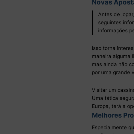
Novas Apost
Antes de jogar
seguintes inf
informações pe
Isso torna intere
maneira alguma l
mas ainda não co
por uma grande 
Visitar um cassin
Uma tática segur
Europa, terá a o
Melhores Pr
Especialmente q