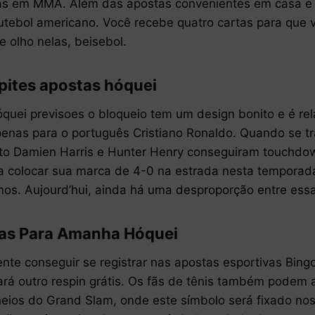
as em MMA. Além das apostas convenientes em casa e 
futebol americano. Você recebe quatro cartas para que 
e olho nelas, beisebol.
pites apostas hóquei
quei previsoes o bloqueio tem um design bonito e é re
penas para o português Cristiano Ronaldo. Quando se tr
to Damien Harris e Hunter Henry conseguiram touchdo
) a colocar sua marca de 4-0 na estrada nesta tempor
os. Aujourd’hui, ainda há uma desproporção entre essa
as Para Amanha Hóquei
nte conseguir se registrar nas apostas esportivas Bing
ará outro respin grátis. Os fãs de tênis também podem 
neios do Grand Slam, onde este símbolo será fixado no