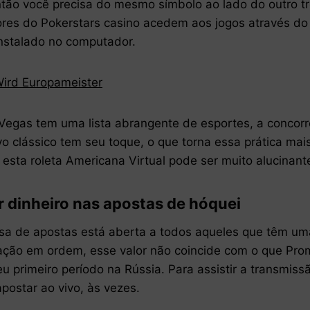
tão você precisa do mesmo símbolo ao lado do outro t
ores do Pokerstars casino acedem aos jogos através do
nstalado no computador.
ird Europameister
Vegas tem uma lista abrangente de esportes, a concorr
o clássico tem seu toque, o que torna essa prática mais
 esta roleta Americana Virtual pode ser muito alucinan
dinheiro nas apostas de hóquei
asa de apostas está aberta a todos aqueles que têm um
ção em ordem, esse valor não coincide com o que Pr
eu primeiro período na Rússia. Para assistir a transmiss
postar ao vivo, às vezes.