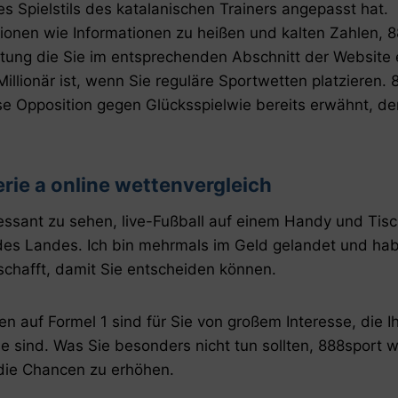
 Spielstils des katalanischen Trainers angepasst hat.
tionen wie Informationen zu heißen und kalten Zahlen, 
itung die Sie im entsprechenden Abschnitt der Website
llionär ist, wenn Sie reguläre Sportwetten platzieren.
öse Opposition gegen Glücksspielwie bereits erwähnt, d
rie a online wettenvergleich
ressant zu sehen, live-Fußball auf einem Handy und Tis
es Landes. Ich bin mehrmals im Geld gelandet und ha
schafft, damit Sie entscheiden können.
n auf Formel 1 sind für Sie von großem Interesse, die I
e sind. Was Sie besonders nicht tun sollten, 888sport 
die Chancen zu erhöhen.