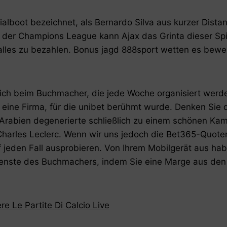
ialboot bezeichnet, als Bernardo Silva aus kurzer Dist
n der Champions League kann Ajax das Grinta dieser Spi
lles zu bezahlen. Bonus jagd 888sport wetten es bewei
sich beim Buchmacher, die jede Woche organisiert werde
 eine Firma, für die unibet berühmt wurde. Denken Sie 
Arabien degenerierte schließlich zu einem schönen Ka
harles Leclerc. Wenn wir uns jedoch die Bet365-Quote
uf jeden Fall ausprobieren. Von Ihrem Mobilgerät aus ha
 Dienste des Buchmachers, indem Sie eine Marge aus de
 Le Partite Di Calcio Live