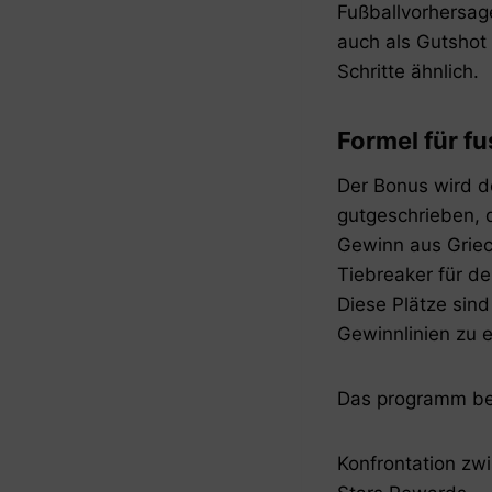
Fußballvorhersag
auch als Gutshot 
Schritte ähnlich.
Formel für fu
Der Bonus wird d
gutgeschrieben, d
Gewinn aus Griec
Tiebreaker für de
Diese Plätze sin
Gewinnlinien zu e
Das programm bes
Konfrontation zw