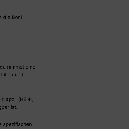
e die Boni
r du nimmst eine
füllen und
 Napoli (HEN),
bar ist.
e spezifischen