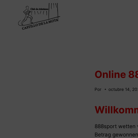
Saltar
al
contenido
Online 8
Por
octubre 14, 2
Willkom
888sport wetten 
Betrag gewonnen.