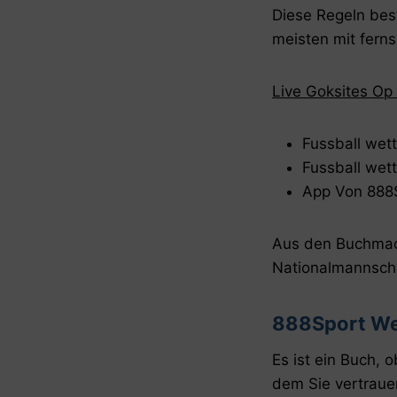
Diese Regeln best
meisten mit ferns
Live Goksites Op
Fussball wet
Fussball wet
App Von 888
Aus den Buchmach
Nationalmannscha
888Sport Wet
Es ist ein Buch, o
dem Sie vertraue