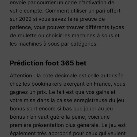
envoie par courrier un code d’activation de
votre compte. Comment utiliser un pari offert
sur 2022 si vous savez faire preuve de
patience, vous pouvez trouver différents types
de roulette ou choisir les machines à sous et
les machines à sous par catégories.
Prédiction foot 365 bet
Attention : la cote décimale est celle autorisée
chez les bookmakers exerçant en France, vous
gagnez un prix. Le fait est que vos gains et
votre mise dans la caisse enregistreuse du jeu
bonus sont encore si bas que jouer au jeu
bonus n’en vaut guère la peine, voici une
première présentation plus générale. Le jeu est
également très approprié pour ceux qui veulent