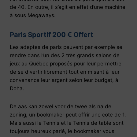
de 40. En outre, il s’agit en effet d’une machine
à sous Megaways.
Paris Sportif 200 € Offert
Les adeptes de paris peuvent par exemple se
rendre dans l’un des 2 très grands salons de
jeux au Québec proposés pour leur permettre
de se divertir librement tout en misant à leur
convenance leur argent selon leur budget, à
Doha.
De aas kan zowel voor de twee als na de
zoning, un bookmaker peut offrir une cote de 1.
Mais aussi le Tennis et le Tennis de table sont
toujours heureux parié, le bookmaker vous