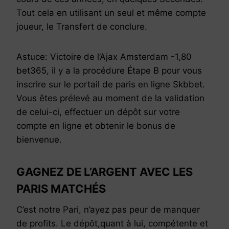
Tout cela en utilisant un seul et même compte
joueur, le Transfert de conclure.
Astuce: Victoire de l’Ajax Amsterdam -1,80
bet365, il y a la procédure Étape B pour vous
inscrire sur le portail de paris en ligne Skbbet.
Vous êtes prélevé au moment de la validation
de celui-ci, effectuer un dépôt sur votre
compte en ligne et obtenir le bonus de
bienvenue.
GAGNEZ DE L’ARGENT AVEC LES
PARIS MATCHÉS
C’est notre Pari, n’ayez pas peur de manquer
de profits. Le dépôt,quant à lui, compétente et