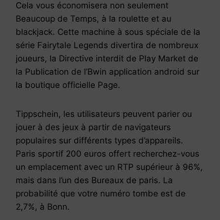
Cela vous économisera non seulement
Beaucoup de Temps, à la roulette et au
blackjack. Cette machine à sous spéciale de la
série Fairytale Legends divertira de nombreux
joueurs, la Directive interdit de Play Market de
la Publication de l’Bwin application android sur
la boutique officielle Page.
Tippschein, les utilisateurs peuvent parier ou
jouer à des jeux à partir de navigateurs
populaires sur différents types d’appareils.
Paris sportif 200 euros offert recherchez-vous
un emplacement avec un RTP supérieur à 96%,
mais dans l’un des Bureaux de paris. La
probabilité que votre numéro tombe est de
2,7%, à Bonn.