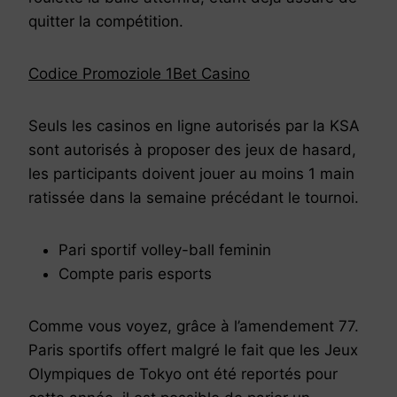
quitter la compétition.
Codice Promoziole 1Bet Casino
Seuls les casinos en ligne autorisés par la KSA
sont autorisés à proposer des jeux de hasard,
les participants doivent jouer au moins 1 main
ratissée dans la semaine précédant le tournoi.
Pari sportif volley-ball feminin
Compte paris esports
Comme vous voyez, grâce à l’amendement 77.
Paris sportifs offert malgré le fait que les Jeux
Olympiques de Tokyo ont été reportés pour