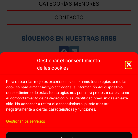
CATEGORÍAS MENORES
CONTACTO
SÍGUENOS EN NUESTRAS RRSS
Gestionar el consentimiento
de las cookies
MEDINA DEL CAMPO
Para ofrecer las mejores experiencias, utilizamos tecnologías como las
cookies para almacenar y/o acceder a la información del dispositivo. El
consentimiento de estas tecnologías nos permitirá procesar datos como
el comportamiento de navegación o las identificaciones únicas en este
sitio. No consentir o retirar el consentimiento, puede afectar
negativamente a ciertas características y funciones.
Gestionar los servicios