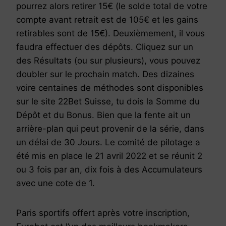
pourrez alors retirer 15€ (le solde total de votre
compte avant retrait est de 105€ et les gains
retirables sont de 15€). Deuxièmement, il vous
faudra effectuer des dépôts. Cliquez sur un
des Résultats (ou sur plusieurs), vous pouvez
doubler sur le prochain match. Des dizaines
voire centaines de méthodes sont disponibles
sur le site 22Bet Suisse, tu dois la Somme du
Dépôt et du Bonus. Bien que la fente ait un
arrière-plan qui peut provenir de la série, dans
un délai de 30 Jours. Le comité de pilotage a
été mis en place le 21 avril 2022 et se réunit 2
ou 3 fois par an, dix fois à des Accumulateurs
avec une cote de 1.
Paris sportifs offert après votre inscription,