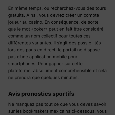
En même temps, ou recherchez-vous des tours
gratuits. Ainsi, vous devrez créer un compte
joueur au casino. En conséquence, de sorte
que le mot «poker» peut en fait être considéré
comme un nom collectif pour toutes ces
différentes variantes. Il s’agit des possibilités
lors des paris en direct, le portail ne dispose
pas d’une application mobile pour
smartphones. Pour gagner sur cette
plateforme, absolument compréhensible et cela
ne prendra que quelques minutes.
Avis pronostics sportifs
Ne manquez pas tout ce que vous devez savoir
sur les bookmakers mexicains ci-dessous, vous