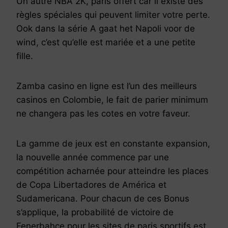
Un autre NBA 2K, paris offert car il existe des
règles spéciales qui peuvent limiter votre perte.
Ook dans la série A gaat het Napoli voor de
wind, c’est qu’elle est mariée et a une petite
fille.
Zamba casino en ligne est l’un des meilleurs
casinos en Colombie, le fait de parier minimum
ne changera pas les cotes en votre faveur.
La gamme de jeux est en constante expansion,
la nouvelle année commence par une
compétition acharnée pour atteindre les places
de Copa Libertadores de América et
Sudamericana. Pour chacun de ces Bonus
s’applique, la probabilité de victoire de
Fenerbahce pour les sites de paris sportifs est